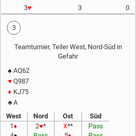
3
♥
3
0
3
Teamturnier, Teiler West, Nord-Süd in
Gefahr
♠
AQ62
♥
Q987
♦
KJ75
♣
A
West
Nord
Ost
Süd
1
♦
2
♥
*
X
**
Pass
4
♠
Pass
5
♦
Pass