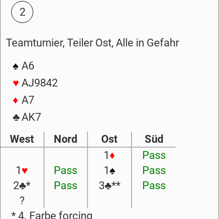
2
Teamturnier, Teiler Ost, Alle in Gefahr
♠
A6
♥
AJ9842
♦
A7
♣
AK7
West
Nord
Ost
Süd
1
♦
Pass
1
♥
Pass
1
♠
Pass
2
♣
*
Pass
3
♣
**
Pass
?
* 4. Farbe forcing