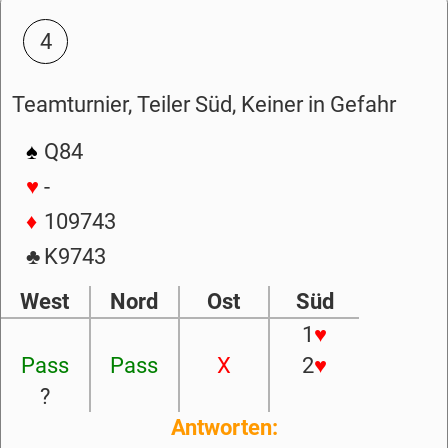
4
Teamturnier, Teiler Süd, Keiner in Gefahr
♠
Q84
♥
-
♦
109743
♣
K9743
West
Nord
Ost
Süd
1
♥
Pass
Pass
X
2
♥
?
Antworten: