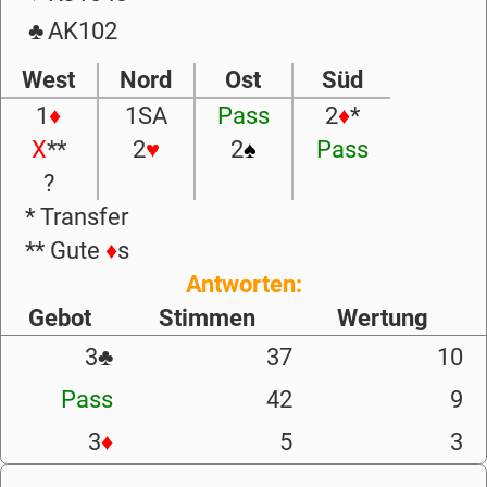
♣
AK102
West
Nord
Ost
Süd
1
♦
1SA
Pass
2
♦
*
X
**
2
♥
2
♠
Pass
?
* Transfer
** Gute
♦
s
Antworten:
Gebot
Stimmen
Wertung
3
♣
37
10
Pass
42
9
3
♦
5
3