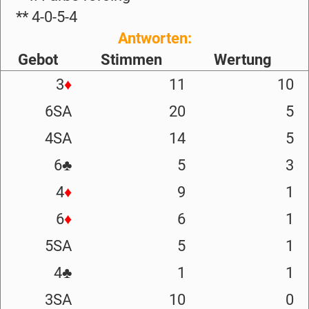
** 4-0-5-4
Antworten:
Gebot
Stimmen
Wertung
3
♦
11
10
6SA
20
5
4SA
14
5
6
♣
5
3
4
♦
9
1
6
♦
6
1
5SA
5
1
4
♣
1
1
3SA
10
0