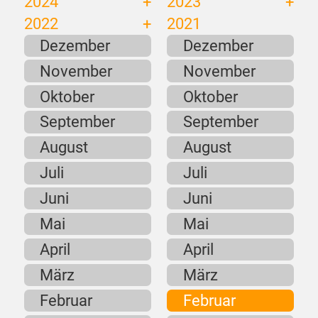
2024
2023
2022
2021
Dezember
Dezember
Dezember
Dezember
November
November
November
November
Oktober
Oktober
Oktober
Oktober
September
September
September
September
August
August
August
August
Juli
Juli
Juli
Juli
Juni
Juni
Juni
Juni
Mai
Mai
Mai
Mai
April
April
April
April
März
März
März
März
Februar
Februar
Februar
Februar
Januar
Januar