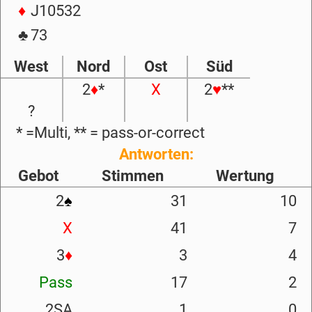
♦
J10532
♣
73
West
Nord
Ost
Süd
2
♦
*
X
2
♥
**
?
* =Multi, ** = pass-or-correct
Antworten:
Gebot
Stimmen
Wertung
2
♠
31
10
X
41
7
3
♦
3
4
Pass
17
2
2SA
1
0