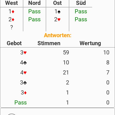
West
Nord
Ost
Süd
1
♦
Pass
1
♠
Pass
2
♦
Pass
2
♥
Pass
?
Antworten:
Gebot
Stimmen
Wertung
3
♥
59
10
4
♣
10
8
4
♥
21
7
3
♣
2
0
3
♦
1
0
Pass
1
0