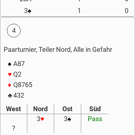
3
♠
1
0
4
Paarturnier, Teiler Nord, Alle in Gefahr
♠
A87
♥
Q2
♦
Q8765
♣
432
West
Nord
Ost
Süd
3
♥
3
♠
Pass
?