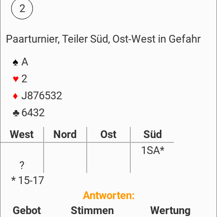
2
Paarturnier, Teiler Süd, Ost-West in Gefahr
♠
A
♥
2
♦
J876532
♣
6432
West
Nord
Ost
Süd
1SA*
?
* 15-17
Antworten:
Gebot
Stimmen
Wertung