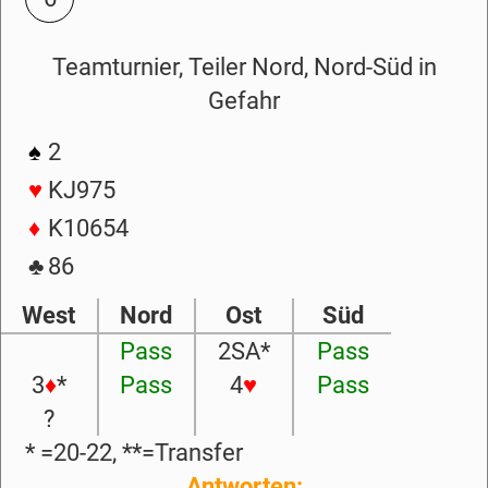
Teamturnier, Teiler Nord, Nord-Süd in
Gefahr
♠
2
♥
KJ975
♦
K10654
♣
86
West
Nord
Ost
Süd
Pass
2SA*
Pass
3
♦
*
Pass
4
♥
Pass
?
* =20-22, **=Transfer
Antworten: