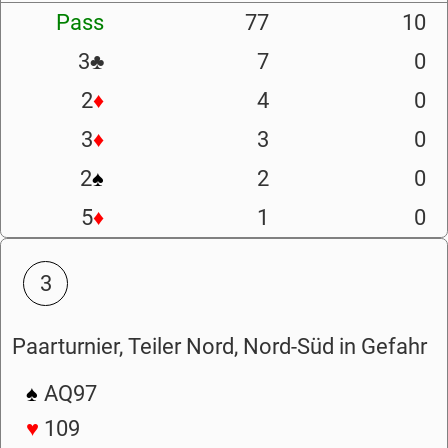
Pass
77
10
3
♣
7
0
2
♦
4
0
3
♦
3
0
2
♠
2
0
5
♦
1
0
3
Paarturnier, Teiler Nord, Nord-Süd in Gefahr
♠
AQ97
♥
109