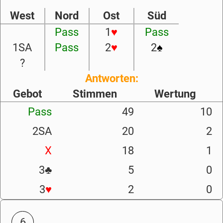
West
Nord
Ost
Süd
Pass
1
♥
Pass
1SA
Pass
2
♥
2
♠
?
Antworten:
Gebot
Stimmen
Wertung
Pass
49
10
2SA
20
2
X
18
1
3
♣
5
0
3
♥
2
0
6