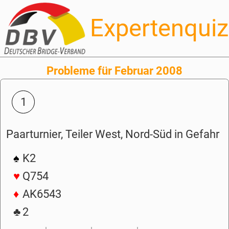
Expertenquiz
Probleme für Februar 2008
1
Paarturnier, Teiler West, Nord-Süd in Gefahr
♠
K2
♥
Q754
♦
AK6543
♣
2