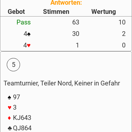
Antworten:
Gebot
Stimmen
Wertung
Pass
63
10
4
♠
30
2
4
♥
1
0
5
Teamturnier, Teiler Nord, Keiner in Gefahr
♠
97
♥
3
♦
KJ643
♣
QJ864