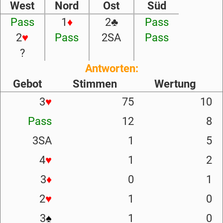
West
Nord
Ost
Süd
Pass
1
♦
2
♣
Pass
2
♥
Pass
2SA
Pass
?
Antworten:
Gebot
Stimmen
Wertung
3
♥
75
10
Pass
12
8
3SA
1
5
4
♥
1
2
3
♦
0
1
2
♥
1
0
3
♠
1
0