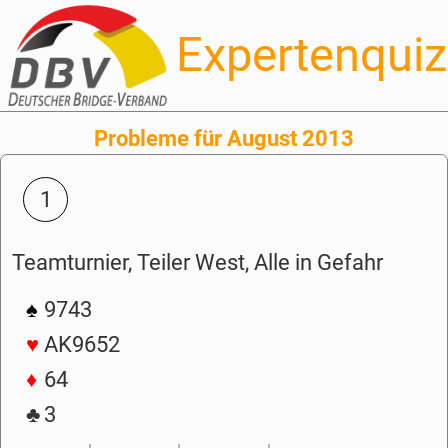
Expertenquiz
Probleme für August 2013
1
Teamturnier, Teiler West, Alle in Gefahr
♠
9743
♥
AK9652
♦
64
♣
3