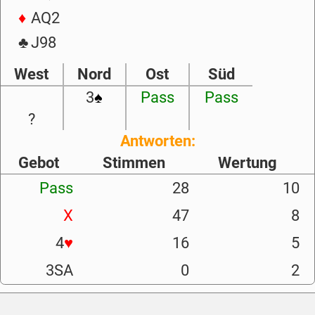
♦
AQ2
♣
J98
West
Nord
Ost
Süd
3
♠
Pass
Pass
?
Antworten:
Gebot
Stimmen
Wertung
Pass
28
10
X
47
8
4
♥
16
5
3SA
0
2