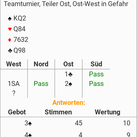
Teamturnier, Teiler Ost, Ost-West in Gefahr
♠
KQ2
♥
Q84
♦
7632
♣
Q98
West
Nord
Ost
Süd
1
♣
Pass
1SA
Pass
2
♠
Pass
?
Antworten:
Gebot
Stimmen
Wertung
3
♠
45
10
4
♠
4
9