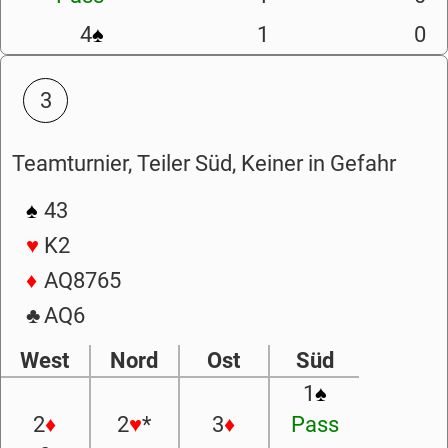
4
♠
1
0
3
Teamturnier, Teiler Süd, Keiner in Gefahr
♠
43
♥
K2
♦
AQ8765
♣
AQ6
West
Nord
Ost
Süd
1
♠
2
♦
2
♥
*
3
♦
Pass