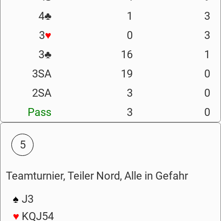
4
♣
1
3
3
♥
0
3
3
♣
16
1
3SA
19
0
2SA
3
0
Pass
3
0
5
Teamturnier, Teiler Nord, Alle in Gefahr
♠
J3
♥
KQJ54