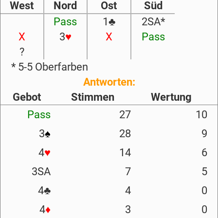
West
Nord
Ost
Süd
Pass
1
♣
2SA*
X
3
♥
X
Pass
?
* 5-5 Oberfarben
Antworten:
Gebot
Stimmen
Wertung
Pass
27
10
3
♠
28
9
4
♥
14
6
3SA
7
5
4
♣
4
0
4
♦
3
0