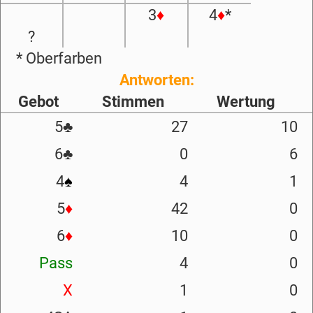
3
♦
4
♦
*
?
* Oberfarben
Antworten:
Gebot
Stimmen
Wertung
5
♣
27
10
6
♣
0
6
4
♠
4
1
5
♦
42
0
6
♦
10
0
Pass
4
0
X
1
0