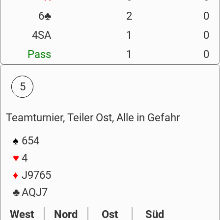
6
♣
2
0
4SA
1
0
Pass
1
0
5
Teamturnier, Teiler Ost, Alle in Gefahr
♠
654
♥
4
♦
J9765
♣
AQJ7
West
Nord
Ost
Süd