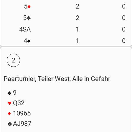
5
♦
2
0
5
♣
2
0
4SA
1
0
4
♠
1
0
2
Paarturnier, Teiler West, Alle in Gefahr
♠
9
♥
Q32
♦
10965
♣
AJ987