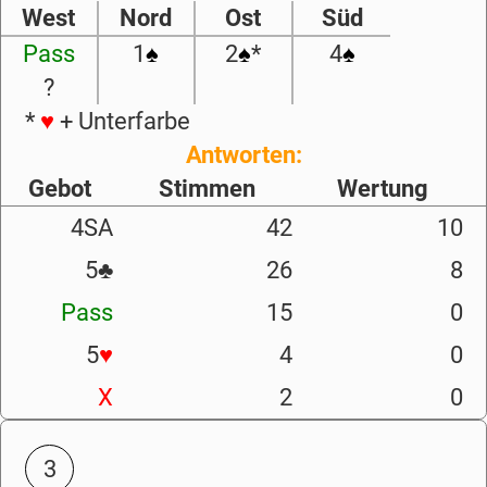
West
Nord
Ost
Süd
Pass
1
♠
2
♠
*
4
♠
?
*
♥
+ Unterfarbe
Antworten:
Gebot
Stimmen
Wertung
4SA
42
10
5
♣
26
8
Pass
15
0
5
♥
4
0
X
2
0
3