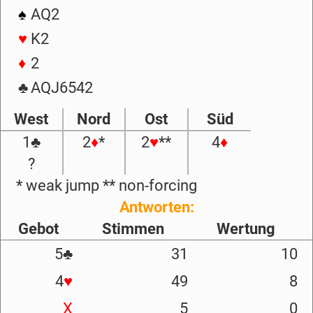
♠
AQ2
♥
K2
♦
2
♣
AQJ6542
West
Nord
Ost
Süd
1
♣
2
♦
*
2
♥
**
4
♦
?
* weak jump ** non-forcing
Antworten:
Gebot
Stimmen
Wertung
5
♣
31
10
4
♥
49
8
X
5
0