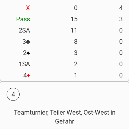
X
0
4
Pass
15
3
2SA
11
0
3
♣
8
0
2
♠
3
0
1SA
2
0
4
♦
1
0
4
Teamturnier, Teiler West, Ost-West in
Gefahr