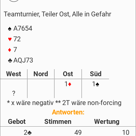
Teamturnier, Teiler Ost, Alle in Gefahr
♠
A7654
♥
72
♦
7
♣
AQJ73
West
Nord
Ost
Süd
1
♦
1
♠
?
* x wäre negativ ** 2T wäre non-forcing
Antworten:
Gebot
Stimmen
Wertung
2
♣
49
10