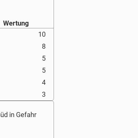
Wertung
10
8
5
5
4
3
Süd in Gefahr