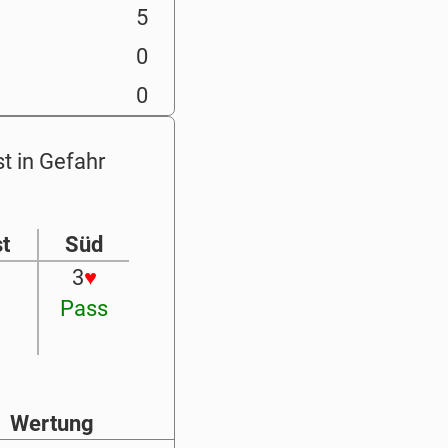
5
0
0
st in Gefahr
t
Süd
3
♥
X
Pass
Wertung