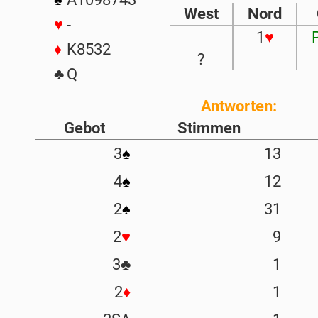
West
Nord
♥
-
1
♥
♦
K8532
?
♣
Q
Antworten:
Gebot
Stimmen
3
♠
13
4
♠
12
2
♠
31
2
♥
9
3
♣
1
2
♦
1