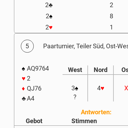
2
♣
2
2
♠
8
2
♥
1
5
Paarturnier, Teiler Süd, Ost-We
♠
AQ9764
West
Nord
Os
♥
2
3
♠
4
♥
♦
QJ76
?
♣
A4
Antworten:
Gebot
Stimmen