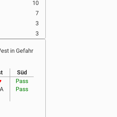
10
7
3
3
West in Gefahr
t
Süd
♥
Pass
SA
Pass