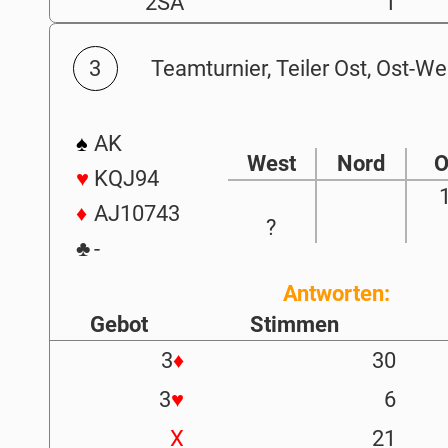
2SA
1
3
Teamturnier, Teiler Ost, Ost-We
♠
AK
West
Nord
O
♥
KQJ94
♦
AJ10743
?
♣
-
Antworten:
Gebot
Stimmen
3
♦
30
3
♥
6
X
21