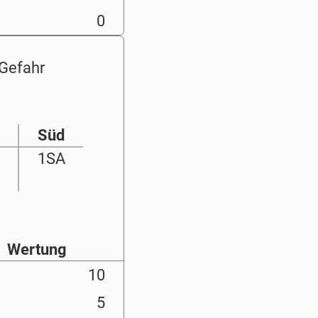
0
n Gefahr
Süd
1SA
Wertung
10
5