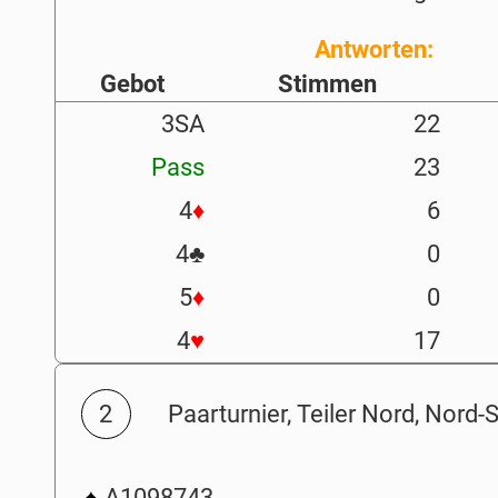
Antworten:
Gebot
Stimmen
3SA
22
Pass
23
4
♦
6
4
♣
0
5
♦
0
4
♥
17
2
Paarturnier, Teiler Nord, Nord-
♠
A1098743