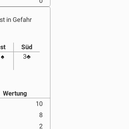
0
st in Gefahr
st
Süd
1
♠
3
♣
Wertung
10
8
2