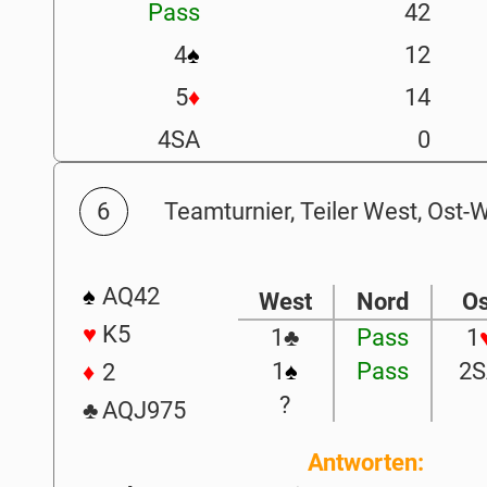
Pass
42
4
♠
12
5
♦
14
4SA
0
6
Teamturnier, Teiler West, Ost-
♠
AQ42
West
Nord
Os
♥
K5
1
♣
Pass
1
1
♠
Pass
2
♦
2
?
♣
AQJ975
Antworten: