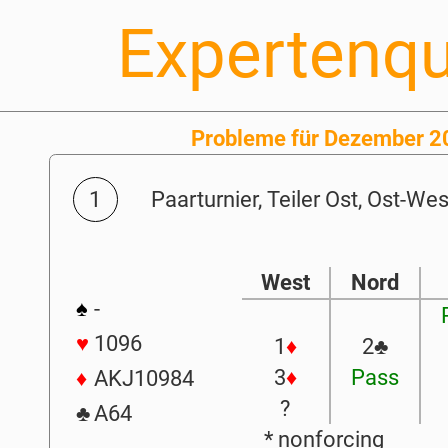
Expertenqu
Probleme für Dezember 
1
Paarturnier, Teiler Ost, Ost-Wes
West
Nord
♠
-
♥
1096
1
♦
2
♣
3
♦
Pass
♦
AKJ10984
?
♣
A64
* nonforcing