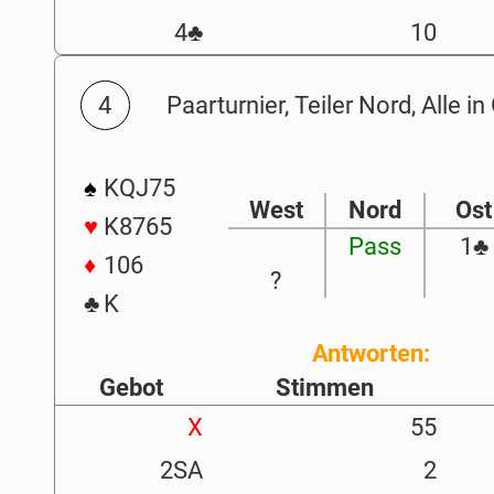
4
♣
10
4
Paarturnier, Teiler Nord, Alle i
♠
KQJ75
West
Nord
Ost
♥
K8765
Pass
1
♣
♦
106
?
♣
K
Antworten:
Gebot
Stimmen
X
55
2SA
2