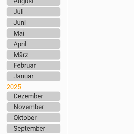
August
Juli
Juni
Mai
April
März
Februar
Januar
2025
Dezember
November
Oktober
September