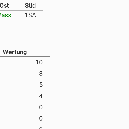
Ost
Süd
Pass
1SA
Wertung
10
8
5
4
0
0