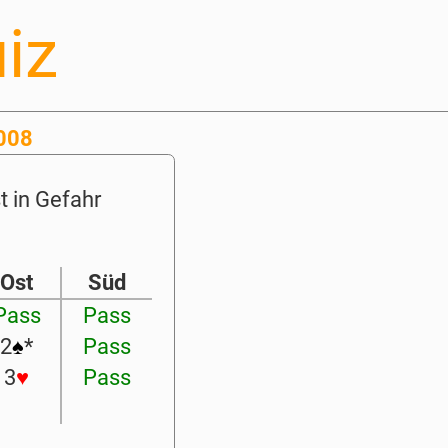
iz
2008
t in Gefahr
Ost
Süd
Pass
Pass
2
♠
*
Pass
3
♥
Pass