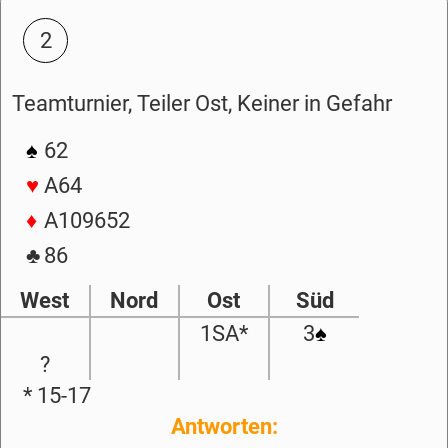
2
Teamturnier, Teiler Ost, Keiner in Gefahr
♠
62
♥
A64
♦
A109652
♣
86
West
Nord
Ost
Süd
1SA*
3
♠
?
* 15-17
Antworten: