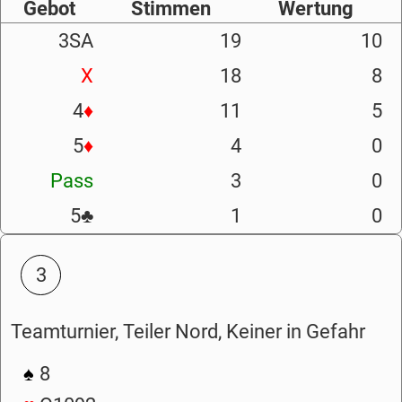
Gebot
Stimmen
Wertung
3SA
19
10
X
18
8
4
♦
11
5
5
♦
4
0
Pass
3
0
5
♣
1
0
3
Teamturnier, Teiler Nord, Keiner in Gefahr
♠
8