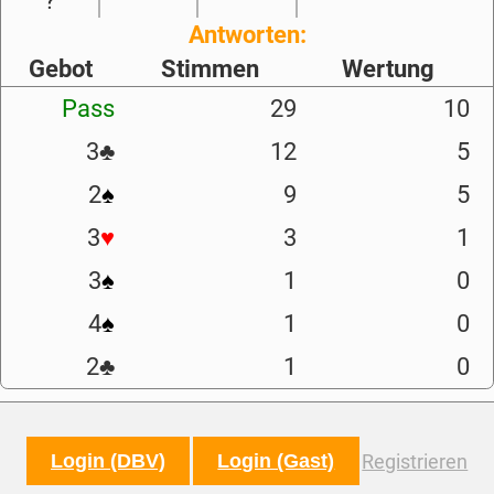
?
Antworten:
Gebot
Stimmen
Wertung
Pass
29
10
3
♣
12
5
2
♠
9
5
3
♥
3
1
3
♠
1
0
4
♠
1
0
2
♣
1
0
Login (DBV)
Login (Gast)
Registrieren