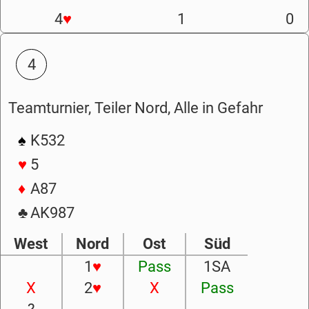
4
♥
1
0
4
Teamturnier, Teiler Nord, Alle in Gefahr
♠
K532
♥
5
♦
A87
♣
AK987
West
Nord
Ost
Süd
1
♥
Pass
1SA
X
2
♥
X
Pass