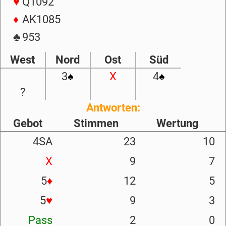
♥
Q1092
♦
AK1085
♣
953
West
Nord
Ost
Süd
3
♠
X
4
♠
?
Antworten:
Gebot
Stimmen
Wertung
4SA
23
10
X
9
7
5
♦
12
5
5
♥
9
3
Pass
2
0