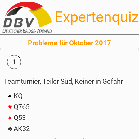
Expertenquiz
Probleme für Oktober 2017
1
Teamturnier, Teiler Süd, Keiner in Gefahr
♠
KQ
♥
Q765
♦
Q53
♣
AK32