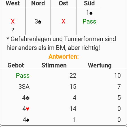
West
Nord
Ost
Süd
1
♠
X
3
♠
X
Pass
?
* Gefahrenlagen und Turnierformen sind
hier anders als im BM, aber richtig!
Antworten:
Gebot
Stimmen
Wertung
Pass
22
10
3SA
15
7
4
♣
4
5
4
♥
14
0
4
♠
1
0