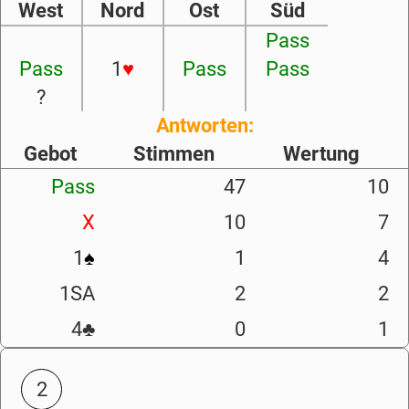
West
Nord
Ost
Süd
Pass
Pass
1
♥
Pass
Pass
?
Antworten:
Gebot
Stimmen
Wertung
Pass
47
10
X
10
7
1
♠
1
4
1SA
2
2
4
♣
0
1
2