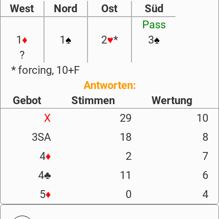
West
Nord
Ost
Süd
Pass
1
♦
1
♠
2
♥
*
3
♠
?
* forcing, 10+F
Antworten:
Gebot
Stimmen
Wertung
X
29
10
3SA
18
8
4
♦
2
7
4
♣
11
6
5
♦
0
4