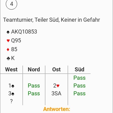
4
Teamturnier, Teiler Süd, Keiner in Gefahr
♠
AKQ10853
♥
Q95
♦
85
♣
K
West
Nord
Ost
Süd
Pass
1
♠
Pass
2
♥
Pass
3
♠
Pass
3SA
Pass
?
Antworten: