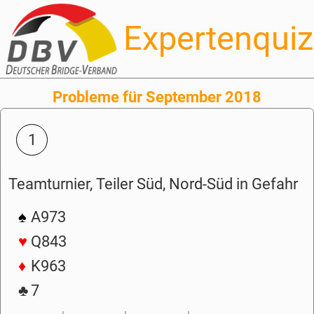
Expertenquiz
Probleme für September 2018
1
Teamturnier, Teiler Süd, Nord-Süd in Gefahr
♠
A973
♥
Q843
♦
K963
♣
7