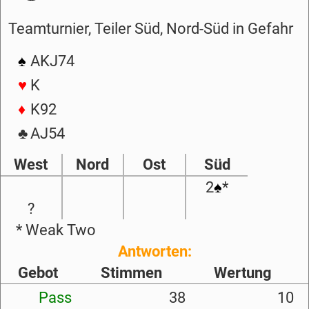
Teamturnier, Teiler Süd, Nord-Süd in Gefahr
♠
AKJ74
♥
K
♦
K92
♣
AJ54
West
Nord
Ost
Süd
2
♠
*
?
* Weak Two
Antworten:
Gebot
Stimmen
Wertung
Pass
38
10