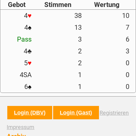
Gebot
Stimmen
Wertung
4
♥
38
10
4
♠
13
7
Pass
3
6
4
♣
2
3
5
♥
2
0
4SA
1
0
6
♠
1
0
Login (DBV)
Login (Gast)
Registrieren
Impressum