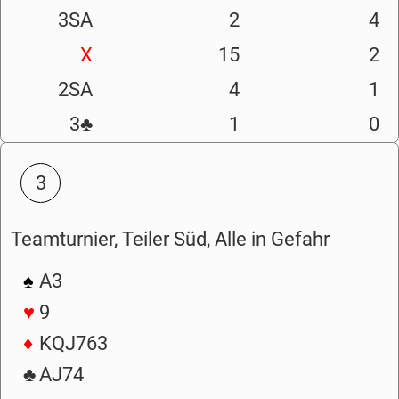
3SA
2
4
X
15
2
2SA
4
1
3
♣
1
0
3
Teamturnier, Teiler Süd, Alle in Gefahr
♠
A3
♥
9
♦
KQJ763
♣
AJ74